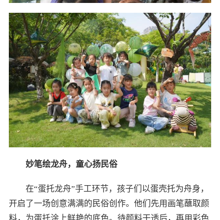
妙笔绘龙舟，童心扬民俗
在“蛋托龙舟”手工环节，孩子们以蛋壳托为舟身，
开启了一场创意满满的民俗创作。他们先用画笔蘸取颜
料，为蛋托涂上鲜艳的底色。待颜料干透后，再用彩色