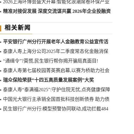
2026上海环博会盛大开幕:智能化浪潮席卷环保产业
精准对接促发展 深度交流谋共赢 2026年企业投融资
交流活动第二期圆满举行
相关新闻
平安银行广州分行开展老年人金融教育公益宣传活
动
泰康人寿上海分公司2025年二季度常态化金融消保
教育宣传活动集锦
“通缉令”?莫慌,民生银行帮你揭开骗局真面目!
泰康人寿第七届校园菁英赛启幕,以赛为桥助力社会
就业
瑞众保险荣获“十四五高质量发展案例”大奖
泰康人寿“泰满福2025”:守护住院无忧,点亮健康保障
新维度
中国光大银行主承销全国首批科技创新债券 助力债
市“科技板”扬帆起航
民生银行广州分行:模型预警协同联动,成功拦截484
万元银证转账涉诈案件