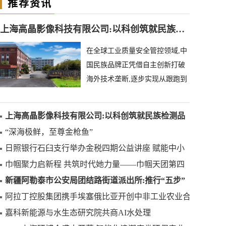
推荐资讯
上海高晶影像科技有限公司:以科创筑就民族检测品牌
在全球工业质量安全管控领域,中
国民族品牌正凭借自主创新打破
海外技术垄断,逐步实现从跟跑到
领跑的跨越。上海高晶影像科技
有限公司深耕异物
上海高晶影像科技有限公司:以科创筑就民族检测品
牌
“深海极鲜，至尊金枪鱼”
日照银行石臼支行举办金税四期公益讲座 赋能中小
微企业合规发展
巾帼聚力启新程 共筑时代她力量——巾帼天团第四
次组委会筹备会圆满举办
新疆阿勒泰市公安局团结路街道派出所:推行“五步”
工作法 打造新时代“枫”景线
阿拉丁控股集团携手埃塞俄比亚开创中非工业农业合
作新篇章
嘉科新能源与水生态研究院共商AI水处理